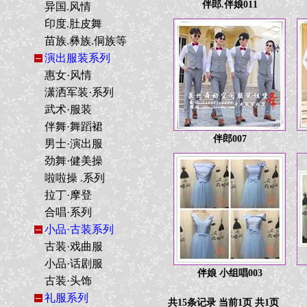
伴郎.伴娘011
异国.风情
印度.肚皮舞
苗族.彝族.侗族等
演出服装系列
惠女·风情
潇洒军装·系列
武术·服装
伴舞·舞蹈裙
伴郎007
男士·演出服
劲舞·健美操
啦啦操 .系列
拉丁·摩登
合唱·系列
小品·古装系列
古装·戏曲服
小品·话剧服
伴娘 小组唱003
古装·头饰
礼服系列
共15条记录 当前1页 共1页