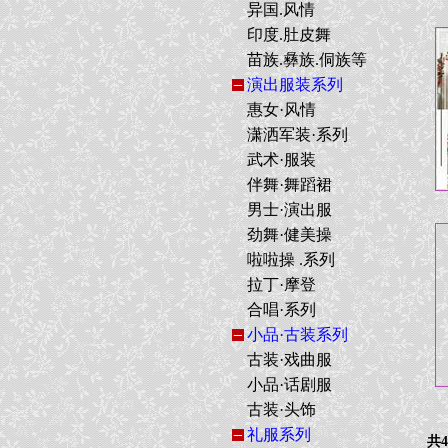
异国.风情
印度.肚皮舞
苗族.彝族.侗族等
演出服装系列
惠女·风情
潇洒军装·系列
武术·服装
伴舞·舞蹈裙
男士·演出服
劲舞·健美操
啦啦操 .系列
拉丁·摩登
合唱·系列
小品·古装系列
古装·戏曲服
小品·话剧服
古装·头饰
礼服系列
共4