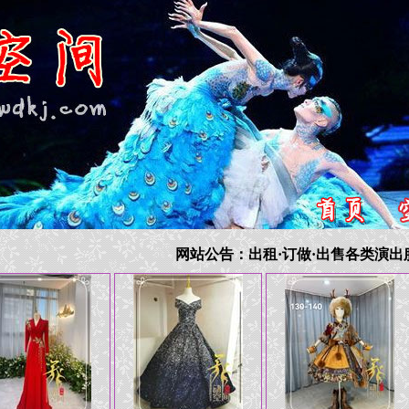
网站公告：
出租·订做·出售各类演出服，新款陆续上架