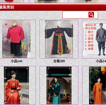
装类别
小品144
古装289
小品14