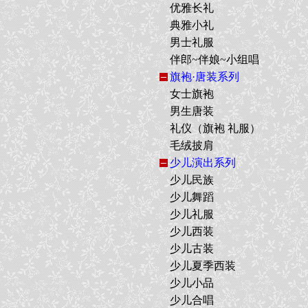
优雅长礼
典雅小礼
男士礼服
伴郎~伴娘~小组唱
旗袍·唐装系列
女士旗袍
男生唐装
礼仪（旗袍 礼服）
毛绒披肩
少儿演出系列
少儿民族
少儿舞蹈
少儿礼服
少儿西装
少儿古装
少儿夏季西装
少儿小品
少儿合唱