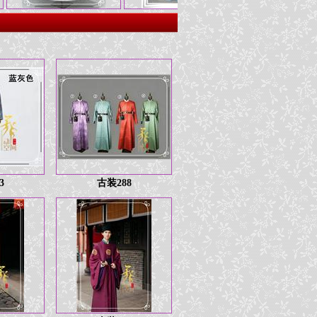
3
古装288