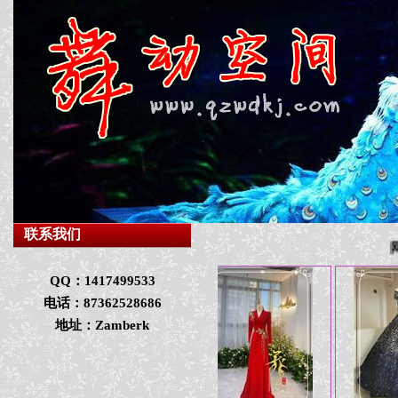
联系我们
网站公
QQ：1417499533
电话：87362528686
地址：Zamberk