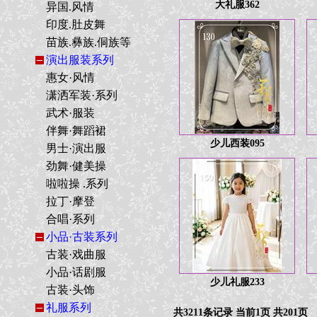
大礼服362
异国.风情
印度.肚皮舞
苗族.彝族.侗族等
演出服装系列
惠女·风情
潇洒军装·系列
武术·服装
伴舞·舞蹈裙
少儿西装095
男士·演出服
劲舞·健美操
啦啦操 .系列
拉丁·摩登
合唱·系列
小品·古装系列
古装·戏曲服
小品·话剧服
少儿礼服233
古装·头饰
礼服系列
共3211条记录 当前1页 共201页