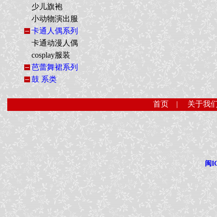
少儿旗袍
小动物演出服
卡通人偶系列
卡通动漫人偶
cosplay服装
芭蕾舞裙系列
鼓 系类
首页
|
关于我
闽I