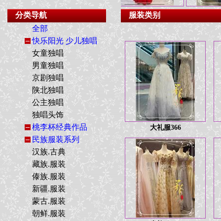
分类导航
服装类别
全部
快乐阳光 少儿独唱
女童独唱
男童独唱
京剧独唱
陕北独唱
公主独唱
独唱头饰
桃李杯经典作品
大礼服366
民族服装系列
汉族.古典
藏族.服装
傣族.服装
新疆.服装
蒙古.服装
朝鲜.服装